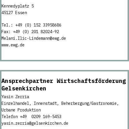
Kennedyplatz 5
45127 Essen
Tel.: +49 (0) 152 33958686
Fax: +49 (0) 201 82024-92
Melani.Ilic-Lindemann@ewg.de
www.ewg.de
Ansprechpartner
Wirtschaftsförderung
Gelsenkirchen
Yasin Zerria
Einzelhandel, Innenstadt, Beherbergung/Gastronomie,
Urbane Produktion
Telefon +49 0209 169-5453
yasin.zerria@gelsenkirchen.de