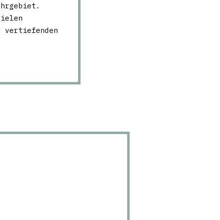
uhrgebiet.
vielen
u vertiefenden