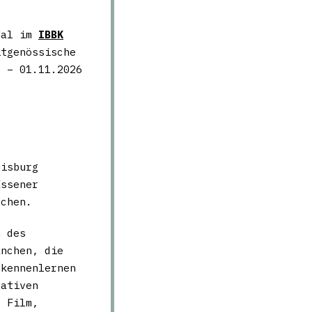
Mal im
IBBK
tgenössische
. – 01.11.2026
uisburg
Essener
rchen.
n des
anchen, die
 kennenlernen
eativen
d Film,